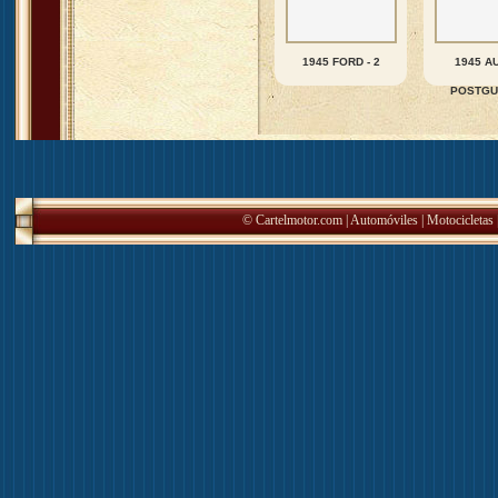
1945 FORD - 2
1945 A
POSTGU
© Cartelmotor.com |
Automóviles
|
Motocicletas